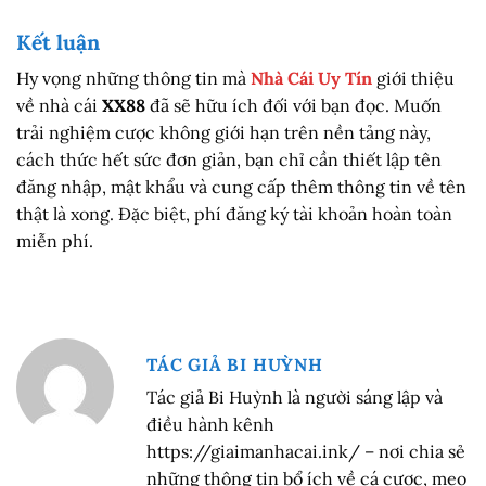
Kết luận
Hy vọng những thông tin mà
Nhà Cái Uy Tín
giới thiệu
về nhà cái
XX88
đã sẽ hữu ích đối với bạn đọc. Muốn
trải nghiệm cược không giới hạn trên nền tảng này,
cách thức hết sức đơn giản, bạn chỉ cần thiết lập tên
đăng nhập, mật khẩu và cung cấp thêm thông tin về tên
thật là xong. Đặc biệt, phí đăng ký tài khoản hoàn toàn
miễn phí.
TÁC GIẢ BI HUỲNH
Tác giả Bi Huỳnh là người sáng lập và
điều hành kênh
https://giaimanhacai.ink/ – nơi chia sẻ
những thông tin bổ ích về cá cược, mẹo