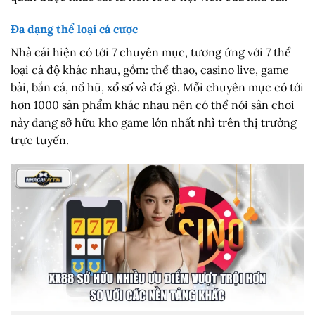
Đa dạng thể loại cá cược
Nhà cái hiện có tới 7 chuyên mục, tương ứng với 7 thể
loại cá độ khác nhau, gồm: thể thao, casino live, game
bài, bắn cá, nổ hũ, xổ số và đá gà. Mỗi chuyên mục có tới
hơn 1000 sản phẩm khác nhau nên có thể nói sân chơi
này đang sở hữu kho game lớn nhất nhì trên thị trường
trực tuyến.