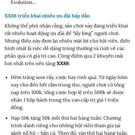
Evolution…
XX88 triển khai nhiều ưu đãi hấp dẫn
Không thể phủ nhận rằng, sân chơi này đang triển khai
rất nhiều hoạt động ưu đãi để “lấy lòng” người chơi.
Nhưng điều này đem lại nhiều mặt lợi cho hội viên, điển
hình nhất là việc dễ dàng trúng thưởng và rinh về các
phần quà có giá trị cao. Cùng điểm qua 2 khuyến mãi
hot nhất trên nền tảng
XX88
:
Đêm trăng sum vầy, cược hay rinh quà: Từ ngày hôm
nay cho đến hết rằm trung thu, người chơi có tổng
nạp trên 100k, tổng cược hợp lệ trên 500k sẽ được
nhận 1 hộp bánh trung thu cao cấp trị giá 1 triệu
đồng.
Nạp 50k tặng 50k mỗi thứ hai hàng tuần: Chương
trình dành riêng cho những hội viên tham gia tại
sảnh nổ hũ – bắn cá. Theo đó, vào thứ hai hàng tuần,