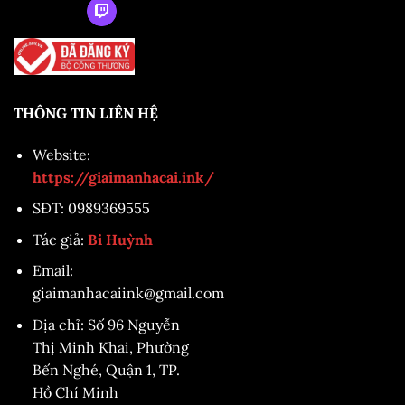
THÔNG TIN LIÊN HỆ
Website:
https://giaimanhacai.ink/
SĐT: 0989369555
Tác giả:
Bi Huỳnh
Email:
giaimanhacaiink@gmail.com
Địa chỉ: Số 96 Nguyễn
Thị Minh Khai, Phường
Bến Nghé, Quận 1, TP.
Hồ Chí Minh