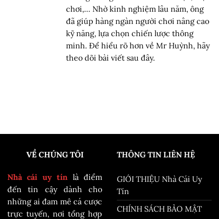
chơi,… Nhờ kinh nghiệm lâu năm, ông
đã giúp hàng ngàn người chơi nâng cao
kỹ năng, lựa chọn chiến lược thông
minh. Để hiểu rõ hơn về Mr Huỳnh, hãy
theo dõi bài viết sau đây.
VỀ CHÚNG TÔI
THÔNG TIN LIÊN HỆ
Nhà cái uy tín
là điểm
GIỚI THIỆU Nhà Cái Uy
đến tin cậy dành cho
Tín
những ai đam mê cá cược
CHÍNH SÁCH BẢO MẬT
trực tuyến, nơi tổng hợp