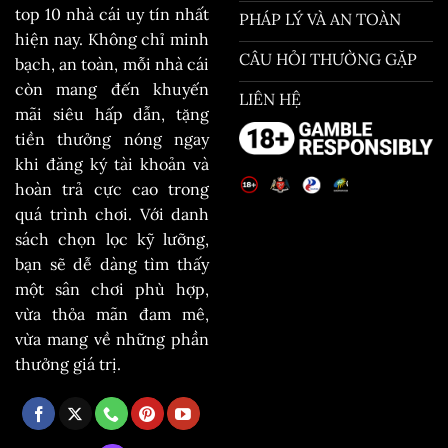
top 10 nhà cái uy tín nhất
PHÁP LÝ VÀ AN TOÀN
hiện nay. Không chỉ minh
CÂU HỎI THƯỜNG GẶP
bạch, an toàn, mỗi nhà cái
còn mang đến khuyến
LIÊN HỆ
mãi siêu hấp dẫn, tặng
tiền thưởng nóng ngay
khi đăng ký tài khoản và
hoàn trả cực cao trong
quá trình chơi. Với danh
sách chọn lọc kỹ lưỡng,
bạn sẽ dễ dàng tìm thấy
một sân chơi phù hợp,
vừa thỏa mãn đam mê,
vừa mang về những phần
thưởng giá trị.