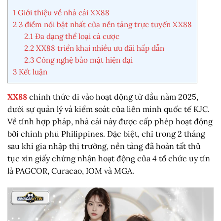
1
Giới thiệu về nhà cái XX88
2
3 điểm nổi bật nhất của nền tảng trực tuyến XX88
2.1
Đa dạng thể loại cá cược
2.2
XX88 triển khai nhiều ưu đãi hấp dẫn
2.3
Công nghệ bảo mật hiện đại
3
Kết luận
XX88
chính thức đi vào hoạt động từ đầu năm 2025,
dưới sự quản lý và kiểm soát của liên minh quốc tế KJC.
Về tính hợp pháp, nhà cái này được cấp phép hoạt động
bởi chính phủ Philippines. Đặc biệt, chỉ trong 2 tháng
sau khi gia nhập thị trường, nền tảng đã hoàn tất thủ
tục xin giấy chứng nhận hoạt động của 4 tổ chức uy tín
là PAGCOR, Curacao, IOM và MGA.