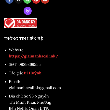
THÔNG TIN LIÊN HỆ
Website:
https://giaimanhacai.ink/
SĐT: 0989369555
Tác giả:
Bi Huỳnh
Email:
giaimanhacaiink@gmail.com
Địa chỉ: Số 96 Nguyễn
Thị Minh Khai, Phường
Bến Nghé, Quận 1, TP.