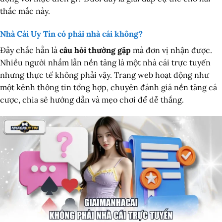
thắc mắc này.
Nhà Cái Uy Tín
có phải nhà cái không?
Đây chắc hẳn là
câu hỏi thường gặp
mà đơn vị nhận được.
Nhiều người nhầm lẫn nền tảng là một nhà cái trực tuyến
nhưng thực tế không phải vậy. Trang web hoạt động như
một kênh thông tin tổng hợp, chuyên đánh giá nền tảng cá
cược, chia sẻ hướng dẫn và mẹo chơi để dễ thắng.