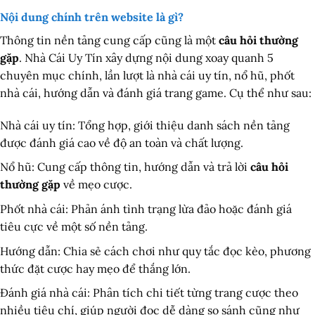
Nội dung chính trên website là gì?
Thông tin nền tảng cung cấp cũng là một
câu hỏi thường
gặp
.
Nhà Cái Uy Tín
xây dựng nội dung xoay quanh 5
chuyên mục chính, lần lượt là nhà cái uy tín, nổ hũ, phốt
nhà cái, hướng dẫn và đánh giá trang game. Cụ thể như sau:
Nhà cái uy tín: Tổng hợp, giới thiệu danh sách nền tảng
được đánh giá cao về độ an toàn và chất lượng.
Nổ hũ: Cung cấp thông tin, hướng dẫn và trả lời
câu hỏi
thường gặp
về mẹo cược.
Phốt nhà cái: Phản ánh tình trạng lừa đảo hoặc đánh giá
tiêu cực về một số nền tảng.
Hướng dẫn: Chia sẻ cách chơi như quy tắc đọc kèo, phương
thức đặt cược hay mẹo để thắng lớn.
Đánh giá nhà cái: Phân tích chi tiết từng trang cược theo
nhiều tiêu chí, giúp người đọc dễ dàng so sánh cũng như