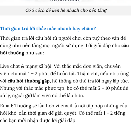
Có 3 cách để liên hệ nhanh cho nền tảng
Thời gian trả lời thắc mắc nhanh hay chậm?
Thời gian trả lời câu hỏi từ người chơi còn tuỳ theo vấn đề
cũng như nền tảng mọi người sử dụng. Lời giải đáp cho
câu
hỏi thường
như sau:
Live chat & mạng xã hội: Với thắc mắc đơn giản, chuyên
viên chỉ mất 1 – 2 phút để hoàn tất. Thậm chí, nếu nó trùng
với
câu hỏi thường gặp
, hệ thống có thể trả lời ngay lập tức.
Nhưng với thắc mắc phức tạp, họ có thể mất 5 – 10 phút để
xử lý, ngoài giờ làm việc có thể lâu hơn.
Email: Thường sẽ lâu hơn vì email là nơi tập hợp những câu
hỏi khó, cần thời gian để giải quyết. Có thể mất 1 – 2 tiếng,
các bạn mới nhận được lời giải đáp.