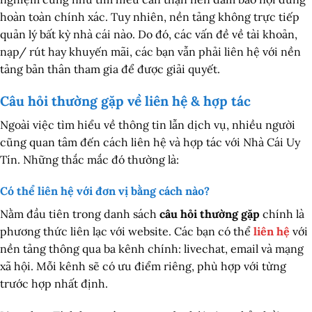
hoàn toàn chính xác. Tuy nhiên, nền tảng không trực tiếp
quản lý bất kỳ nhà cái nào. Do đó, các vấn đề về tài khoản,
nạp/ rút hay khuyến mãi, các bạn vẫn phải liên hệ với nền
tảng bản thân tham gia để được giải quyết.
Câu hỏi thường gặp về liên hệ & hợp tác
Ngoài việc tìm hiểu về thông tin lẫn dịch vụ, nhiều người
cũng quan tâm đến cách liên hệ và hợp tác với
Nhà Cái Uy
Tín
. Những thắc mắc đó thường là:
Có thể liên hệ với đơn vị bằng cách nào?
Nằm đầu tiên trong danh sách
câu hỏi thường gặp
chính là
phương thức liên lạc với website. Các bạn có thể
liên hệ
với
nền tảng thông qua ba kênh chính: livechat, email và mạng
xã hội. Mỗi kênh sẽ có ưu điểm riêng, phù hợp với từng
trước hợp nhất định.