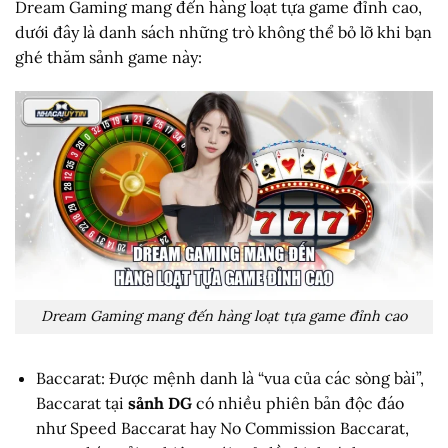
Dream Gaming mang đến hàng loạt tựa game đỉnh cao,
dưới đây là danh sách những trò không thể bỏ lỡ khi bạn
ghé thăm sảnh game này:
Dream Gaming mang đến hàng loạt tựa game đỉnh cao
Baccarat: Được mệnh danh là “vua của các sòng bài”,
Baccarat tại
sảnh DG
có nhiều phiên bản độc đáo
như Speed Baccarat hay No Commission Baccarat,