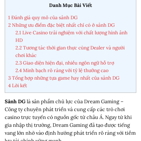
Danh Mục Bài Viết
1
Đánh giá quy mô của sảnh DG
2
Những ưu điểm đặc biệt nhất chỉ có ở sảnh DG
2.1
Live Casino trải nghiệm với chất lượng hình ảnh
HD
2.2
Tương tác thời gian thực cùng Dealer và người
chơi khác
2.3
Giao diện hiện đại, nhiều ngôn ngữ hỗ trợ
2.4
Minh bạch rõ ràng với tỷ lệ thưởng cao
3
Tổng hợp những tựa game hay nhất của sảnh DG
4
Lời kết
Sảnh DG
là sản phẩm chủ lực của Dream Gaming –
Công ty chuyên phát triển và cung cấp các trò chơi
casino trực tuyến có nguồn gốc từ châu Á. Ngay từ khi
gia nhập thị trường, Dream Gaming đã tạo được tiếng
vang lớn nhờ vào định hướng phát triển rõ ràng với tiềm
lực tài chính vững mạnh.