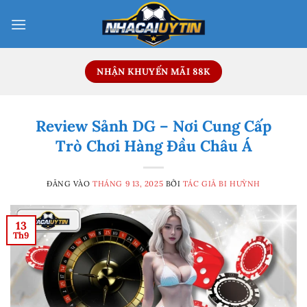
Bỏ
qua
nội
dung
NHẬN KHUYẾN MÃI 88K
Review Sảnh DG – Nơi Cung Cấp
Trò Chơi Hàng Đầu Châu Á
ĐĂNG VÀO
THÁNG 9 13, 2025
BỞI
TÁC GIẢ BI HUỲNH
13
Th9