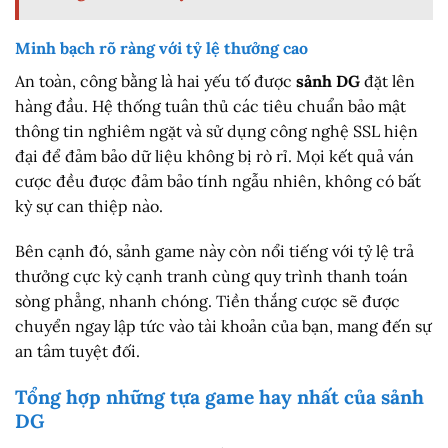
Minh bạch rõ ràng với tỷ lệ thưởng cao
An toàn, công bằng là hai yếu tố được
sảnh DG
đặt lên
hàng đầu. Hệ thống tuân thủ các tiêu chuẩn bảo mật
thông tin nghiêm ngặt và sử dụng công nghệ SSL hiện
đại để đảm bảo dữ liệu không bị rò rỉ. Mọi kết quả ván
cược đều được đảm bảo tính ngẫu nhiên, không có bất
kỳ sự can thiệp nào.
Bên cạnh đó, sảnh game này còn nổi tiếng với tỷ lệ trả
thưởng cực kỳ cạnh tranh cùng quy trình thanh toán
sòng phẳng, nhanh chóng. Tiền thắng cược sẽ được
chuyển ngay lập tức vào tài khoản của bạn, mang đến sự
an tâm tuyệt đối.
Tổng hợp những tựa game hay nhất của sảnh
DG