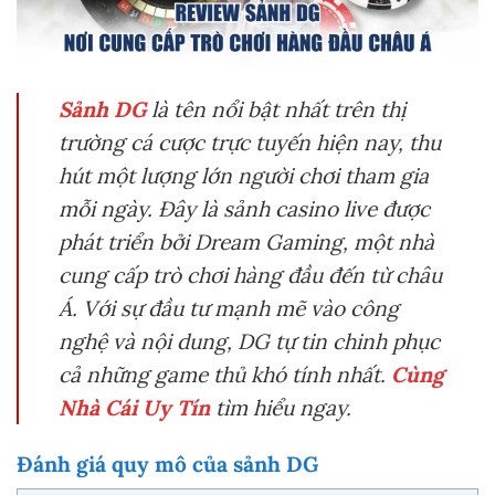
Sảnh DG
là tên nổi bật nhất trên thị
trường cá cược trực tuyến hiện nay, thu
hút một lượng lớn người chơi tham gia
mỗi ngày. Đây là sảnh casino live được
phát triển bởi Dream Gaming, một nhà
cung cấp trò chơi hàng đầu đến từ châu
Á. Với sự đầu tư mạnh mẽ vào công
nghệ và nội dung, DG tự tin chinh phục
cả những game thủ khó tính nhất.
Cùng
Nhà Cái Uy Tín
tìm hiểu ngay.
Đánh giá quy mô của sảnh DG