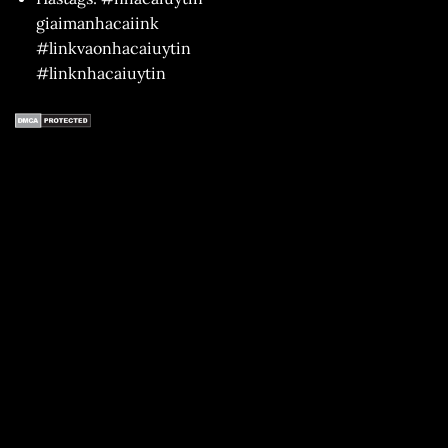
giaimanhacaiink
#linkvaonhacaiuytin
#linknhacaiuytin