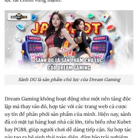
Sảnh DG là sản phẩm chủ lực của Dream Gaming
Dream Gaming không hoạt động như một nền tảng độc
lập mà thay vào đó, hợp tác với các trang web cá cược
uy tín để phân phối sản phẩm của mình. Hiện nay, sảnh
đã có mặt tại hàng loạt nhà cái lớn, tiêu biểu như Kubet
hay PG88, giúp người chơi dễ dàng tiếp cận. Sự hợp tác
này tạo ra hệ sinh thái toàn diện, đảm bảo trải nghiệm