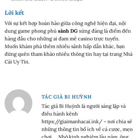
Lời kết
Với sự kết hợp hoàn hảo giữa công nghệ hiện đại, nội
dung game phong phú
sảnh DG
xứng đáng là điểm đến
hàng đầu cho những ai đam mê casino trực tuyến.
Muốn khám phá thêm nhiều sảnh hấp dẫn khác, bạn
đừng quên tham khảo nhiều thông tin hay tại trang
Nhà
Cái Uy Tín
.
TÁC GIẢ BI HUỲNH
Tác giả Bi Huỳnh là người sáng lập và
điều hành kênh
https://giaimanhacai.ink/ – nơi chia sẻ
những thông tin bổ ích về cá cược, mẹo
chơi,… Nhờ kinh nghiệm lâu năm, ông