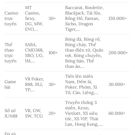
MT
Baccarat, Roulette,
Casino
Casino,
Blackjack, Tài Xỉu,
trực
Sexy,
30+
Rồng Hổ, Fantan,
150.000+
tuyến
DG, MW,
Sicbo, Dragon
EVO,…
Tiger,…
Bóng đá, Bóng rổ,
Thể
SABA,
Bóng chày, Thể
thao
CMD368,
thao điện tử, Quần
100+
200.000+
trực
SBO, UG,
vợt, Bóng chuyền,
tuyến
IM,…
Bóng bàn, Thể
thao ảo,…
Tiến lên miền
V8 Poker,
Game
Nam, Đếm lá,
R88, JILI,
30+
30.000+
bài
Poker, Phỏm, Xì
TP,…
Tố, Cào, Liêng,…
Truyền thống 3
miền, Keno,
Xổ số
VR, GW,
20+
Vietlott, XS siêu
60.000+
JUN88
SW, TCG
tốc, XS VIP, Thái
Lan, Hong Kong,….
Đá gà