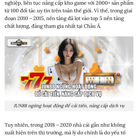
nghiệp, liên tục nâng cấp kho game với 2000+ sản phẩm
từ 100 đối tác uy tín trên toàn thế giới. Vì thế, trong giai
đoạn 2010 – 2015, nền tảng đã lọt vào top 5 nền tảng
chất lượng, đáng tham gia nhất tại Châu Á.
JUN88 ngừng hoạt động để cải tiến, nâng cấp dịch vụ
Tuy nhiên, trong 2018 – 2020 nhà cái gần như không
xuất hiện trên thị trường, mà lý do chính là do yếu tố