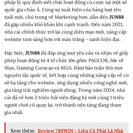
pháp lý, quy định siết chặt hoạt động cá cược tại một số
quốc gia châu Á. Cùng sự xuất hiện của hàng loạt tên
tuổi mới, chú trọng về Marketing hơn, dẫn đến
JUN88
đã gặp nhiều khó khăn khi cạnh tranh. Đến năm 2021,
nhà cái chính thức trở lại cùng diện mạo mới, nâng cấp
website tươi sáng hơn với màu trắng – xanh hiện đại.
Đặc biệt,
JUN88
đã đáp ứng mọi yêu cầu và nhận về giấy
phép hoạt động từ 4 tổ chức lớn gồm: PAGCOR, Isle of
Man, Gaming Curacao và MGA. Đảm bảo tuân thủ mọi
nguyên tắc quốc tế, kết hợp cùng những nâng cấp về cơ
sở hạ tầng cho website, ứng dụng nhiều công nghệ mới,
gia tăng trải nghiệm người dùng. Trong năm 2024, nhà
cái đã về hơn 2 triệu hội viên đăng ký mới cùng 1 triệu
người chơi cũ quay lại, trở thành nền tảng đáng tham
gia nhất.
Xem thêm:
Review 789WIN - Liệu Có Phải Là Nhà