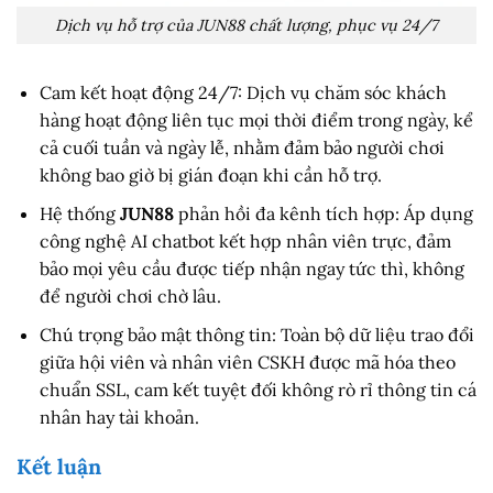
Dịch vụ hỗ trợ của JUN88 chất lượng, phục vụ 24/7
Cam kết hoạt động 24/7: Dịch vụ chăm sóc khách
hàng hoạt động liên tục mọi thời điểm trong ngày, kể
cả cuối tuần và ngày lễ, nhằm đảm bảo người chơi
không bao giờ bị gián đoạn khi cần hỗ trợ.
Hệ thống
JUN88
phản hồi đa kênh tích hợp: Áp dụng
công nghệ AI chatbot kết hợp nhân viên trực, đảm
bảo mọi yêu cầu được tiếp nhận ngay tức thì, không
để người chơi chờ lâu.
Chú trọng bảo mật thông tin: Toàn bộ dữ liệu trao đổi
giữa hội viên và nhân viên CSKH được mã hóa theo
chuẩn SSL, cam kết tuyệt đối không rò rỉ thông tin cá
nhân hay tài khoản.
Kết luận