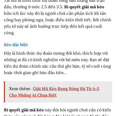
Tài xỉu là hình thức dự đoán tổng bàn thắng sau trận
đấu, thường ở mức 2.5 đến 3.5.
Bí quyết giải mã kèo
hữu ích lúc này đó là người chơi cần phân tích lối tấn
công hay phòng ngự, hoặc điều kiện thời tiết. Bởi chính
yếu tố này sẽ ảnh hưởng trực tiếp đến kết quả cuối
cùng.
Kèo đặc biệt
Đây là hình thức dự đoán tương đối khó, thích hợp với
những ai đã có kinh nghiệm với bộ môn này. Bạn sẽ đặt
tiền dự đoán chính xác cầu thủ ghi bàn, tỷ số cuối cùng
hoặc thời gian ghi bàn đầu tiên…
Xem thêm:
Giải Mã Kèo Rung Bóng Đá Từ A-Z
Cho Những Ai Chưa Biết
Bí quyết giải mã kèo
này đòi hỏi người chơi cần có kiến