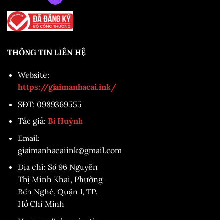
THÔNG TIN LIÊN HỆ
Website:
https://giaimanhacai.ink/
SĐT: 0989369555
Tác giả:
Bi Huỳnh
Email:
giaimanhacaiink@gmail.com
Địa chỉ: Số 96 Nguyễn
Thị Minh Khai, Phường
Bến Nghé, Quận 1, TP.
Hồ Chí Minh