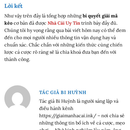
Lời kết
Như vậy trên đây là tổng hợp những
bí quyết giải mã
kèo
cơ bản đã được
Nhà Cái Uy Tín
trình bày đầy đủ.
Chúng tôi hy vọng rằng qua bài viết hôm nay có thể đem
đến cho mọi người nhiều thông tin vận dụng hay và
chuẩn xác. Chắc chắn với những kiến thức cùng chiến
lược cá cược rõ ràng sẽ là chìa khoá đưa bạn đến với
thành công.
TÁC GIẢ BI HUỲNH
Tác giả Bi Huỳnh là người sáng lập và
điều hành kênh
https://giaimanhacai.ink/ – nơi chia sẻ
những thông tin bổ ích về cá cược, mẹo
chơi,… Nhờ kinh nghiệm lâu năm, ông