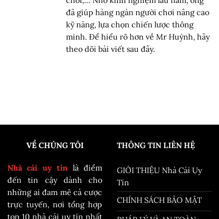
đã giúp hàng ngàn người chơi nâng cao
kỹ năng, lựa chọn chiến lược thông
minh. Để hiểu rõ hơn về Mr Huỳnh, hãy
theo dõi bài viết sau đây.
VỀ CHÚNG TÔI
THÔNG TIN LIÊN HỆ
Nhà cái uy tín
là điểm
GIỚI THIỆU Nhà Cái Uy
đến tin cậy dành cho
Tín
những ai đam mê cá cược
CHÍNH SÁCH BẢO MẬT
trực tuyến, nơi tổng hợp
top 10 nhà cái uy tín nhất