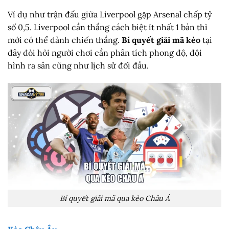
Ví dụ như trận đấu giữa Liverpool gặp Arsenal chấp tỷ
số 0,5. Liverpool cần thắng cách biệt ít nhất 1 bàn thì
mới có thể dành chiến thắng.
Bí quyết giải mã kèo
tại
đây đòi hỏi người chơi cần phân tích phong độ, đội
hình ra sân cũng như lịch sử đối đầu.
Bí quyết giải mã qua kèo Châu Á