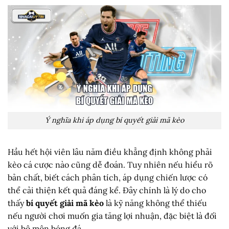
Ý nghĩa khi áp dụng bí quyết giải mã kèo
Hầu hết hội viên lâu năm điều khẳng định không phải
kèo cá cược nào cũng dễ đoán. Tuy nhiên nếu hiểu rõ
bản chất, biết cách phân tích, áp dụng chiến lược có
thể cải thiện kết quả đáng kể. Đây chính là lý do cho
thấy
bí quyết giải mã kèo
là kỹ năng không thể thiếu
nếu người chơi muốn gia tăng lợi nhuận, đặc biệt là đối
với bộ môn bóng đá.