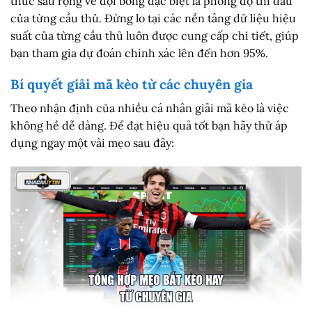
thức sâu rộng về đội bóng đặc biệt là phong độ thi đấu
của từng cầu thủ. Đừng lo tại các nền tảng dữ liệu hiệu
suất của từng cầu thủ luôn được cung cấp chi tiết, giúp
bạn tham gia dự đoán chính xác lên đến hơn 95%.
Bí quyết giải mã kèo từ các chuyên gia
Theo nhận định của nhiều cá nhân giải mã kèo là việc
không hề dễ dàng. Để đạt hiệu quả tốt bạn hãy thử áp
dụng ngay một vài mẹo sau đây: