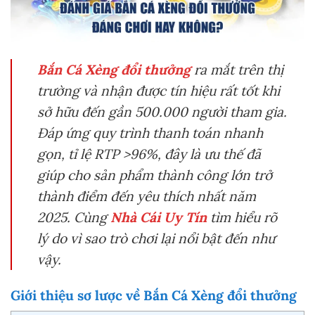
Bắn Cá Xèng
đổi thưởng
ra mắt trên thị
trường và nhận được tín hiệu rất tốt khi
sở hữu đến gần 500.000 người tham gia.
Đáp ứng quy trình thanh toán nhanh
gọn, tỉ lệ RTP >96%, đây là ưu thế đã
giúp cho sản phẩm thành công lớn trở
thành điểm đến yêu thích nhất năm
2025. Cùng
Nhà Cái Uy Tín
tìm hiểu rõ
lý do vì sao trò chơi lại nổi bật đến như
vậy.
Giới thiệu sơ lược về Bắn Cá Xèng đổi thưởng