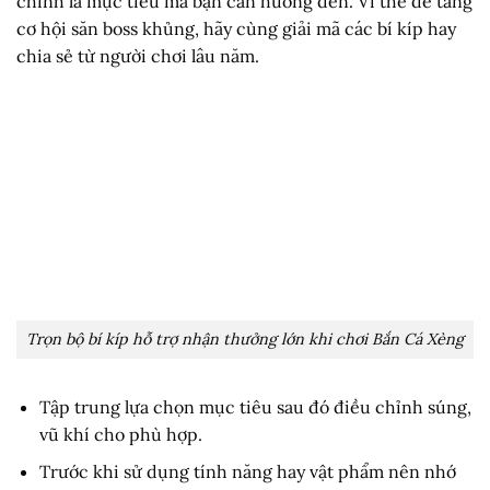
chính là mục tiêu mà bạn cần hướng đến. Vì thế để tăng
cơ hội săn boss khủng, hãy cùng giải mã các bí kíp hay
chia sẻ từ người chơi lâu năm.
Trọn bộ bí kíp hỗ trợ nhận thưởng lớn khi chơi Bắn Cá Xèng
Tập trung lựa chọn mục tiêu sau đó điều chỉnh súng,
vũ khí cho phù hợp.
Trước khi sử dụng tính năng hay vật phẩm nên nhớ