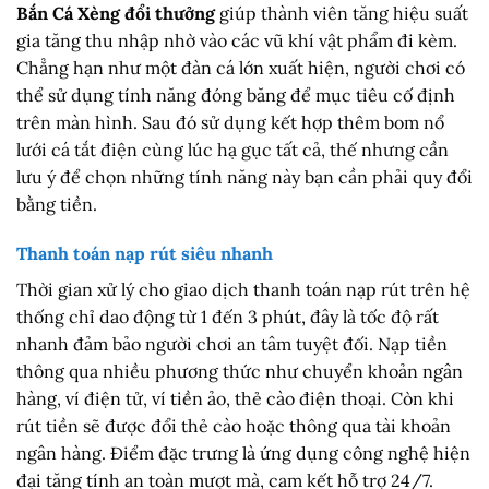
Bắn Cá Xèng đổi thưởng
giúp thành viên tăng hiệu suất
gia tăng thu nhập nhờ vào các vũ khí vật phẩm đi kèm.
Chẳng hạn như một đàn cá lớn xuất hiện, người chơi có
thể sử dụng tính năng đóng băng để mục tiêu cố định
trên màn hình. Sau đó sử dụng kết hợp thêm bom nổ
lưới cá tắt điện cùng lúc hạ gục tất cả, thế nhưng cần
lưu ý để chọn những tính năng này bạn cần phải quy đổi
bằng tiền.
Thanh toán nạp rút siêu nhanh
Thời gian xử lý cho giao dịch thanh toán nạp rút trên hệ
thống chỉ dao động từ 1 đến 3 phút, đây là tốc độ rất
nhanh đảm bảo người chơi an tâm tuyệt đối. Nạp tiền
thông qua nhiều phương thức như chuyển khoản ngân
hàng, ví điện tử, ví tiền ảo, thẻ cào điện thoại. Còn khi
rút tiền sẽ được đổi thẻ cào hoặc thông qua tài khoản
ngân hàng. Điểm đặc trưng là ứng dụng công nghệ hiện
đại tăng tính an toàn mượt mà, cam kết hỗ trợ 24/7.