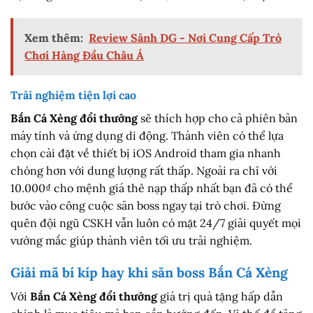
Xem thêm:
Review Sảnh DG - Nơi Cung Cấp Trò
Chơi Hàng Đầu Châu Á
Trải nghiệm tiện lợi cao
Bắn Cá Xèng đổi thưởng
sẽ thích hợp cho cả phiên bản
máy tính và ứng dụng di động. Thành viên có thể lựa
chọn cài đặt về thiết bị iOS Android tham gia nhanh
chóng hơn với dung lượng rất thấp. Ngoài ra chỉ với
10.000₫ cho mệnh giá thẻ nạp thấp nhất bạn đã có thể
bước vào công cuộc săn boss ngay tại trò chơi. Đừng
quên đội ngũ CSKH vẫn luôn có mặt 24/7 giải quyết mọi
vướng mắc giúp thành viên tối ưu trải nghiệm.
Giải mã bí kíp hay khi săn boss Bắn Cá Xèng
Với
Bắn Cá Xèng đổi thưởng
giá trị quà tặng hấp dẫn