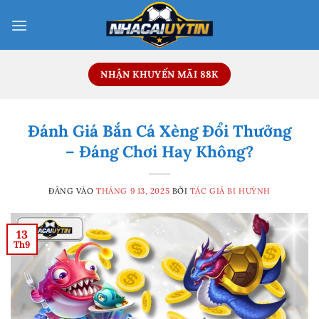
Bỏ
qua
nội
dung
NHẬN KHUYẾN MÃI 88K
Đánh Giá Bắn Cá Xèng Đổi Thưởng
– Đáng Chơi Hay Không?
ĐĂNG VÀO
THÁNG 9 13, 2025
BỞI
TÁC GIẢ BI HUỲNH
13
Th9