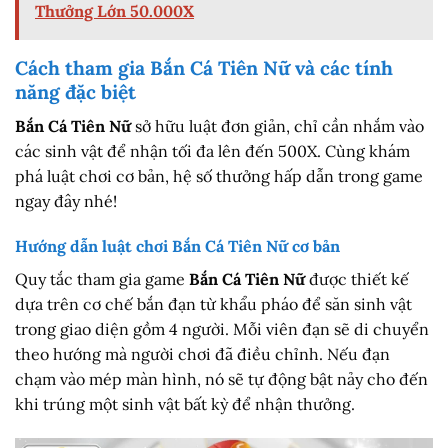
Thưởng Lớn 50.000X
Cách tham gia Bắn Cá Tiên Nữ và các tính
năng đặc biệt
Bắn Cá Tiên Nữ
sở hữu luật đơn giản, chỉ cần nhắm vào
các sinh vật để nhận tối đa lên đến 500X. Cùng khám
phá luật chơi cơ bản, hệ số thưởng hấp dẫn trong game
ngay đây nhé!
Hướng dẫn luật chơi Bắn Cá Tiên Nữ cơ bản
Quy tắc tham gia game
Bắn Cá Tiên Nữ
được thiết kế
dựa trên cơ chế bắn đạn từ khẩu pháo để săn sinh vật
trong giao diện gồm 4 người. Mỗi viên đạn sẽ di chuyển
theo hướng mà người chơi đã điều chỉnh. Nếu đạn
chạm vào mép màn hình, nó sẽ tự động bật nảy cho đến
khi trúng một sinh vật bất kỳ để nhận thưởng.