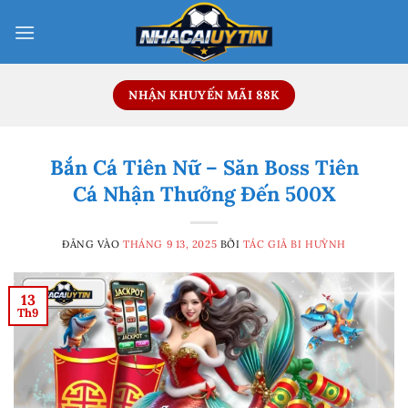
Bỏ
qua
nội
dung
NHẬN KHUYẾN MÃI 88K
Bắn Cá Tiên Nữ – Săn Boss Tiên
Cá Nhận Thưởng Đến 500X
ĐĂNG VÀO
THÁNG 9 13, 2025
BỞI
TÁC GIẢ BI HUỲNH
13
Th9