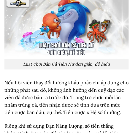
Luật chơi Bắn Cá Tiên Nữ đơn giản, dễ hiểu
Nếu hội viên thay đổi hướng khẩu pháo chỉ áp dụng cho
những phát sau đó, không ảnh hưởng đến quỹ đạo các
viên đã được bắn ra trước đó. Trong trò chơi, mỗi lần
nhắm trúng cá, tiền nhận được sẽ tính dựa trên mức
tiền cược ban đầu, cụ thể: Tiền cược x Hệ số thưởng.
Riêng khi sử dụng Đạn Năng Lượng, số tiền thắng