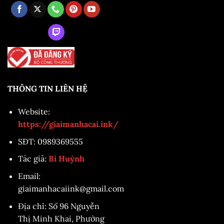
THÔNG TIN LIÊN HỆ
Website:
https://giaimanhacai.ink/
SĐT: 0989369555
Tác giả:
Bi Huỳnh
Email:
giaimanhacaiink@gmail.com
Địa chỉ: Số 96 Nguyễn
Thị Minh Khai, Phường