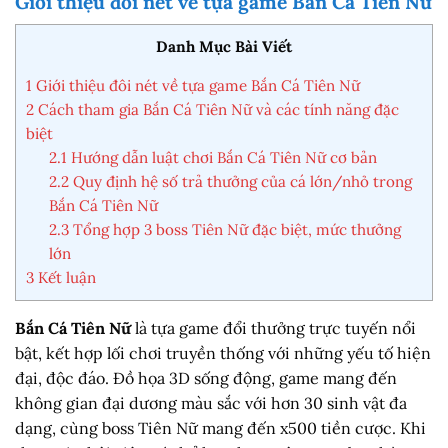
Giới thiệu đôi nét về tựa game Bắn Cá Tiên Nữ
Danh Mục Bài Viết
1
Giới thiệu đôi nét về tựa game Bắn Cá Tiên Nữ
2
Cách tham gia Bắn Cá Tiên Nữ và các tính năng đặc
biệt
2.1
Hướng dẫn luật chơi Bắn Cá Tiên Nữ cơ bản
2.2
Quy định hệ số trả thưởng của cá lớn/nhỏ trong
Bắn Cá Tiên Nữ
2.3
Tổng hợp 3 boss Tiên Nữ đặc biệt, mức thưởng
lớn
3
Kết luận
Bắn Cá Tiên Nữ
là tựa game đổi thưởng trực tuyến nổi
bật, kết hợp lối chơi truyền thống với những yếu tố hiện
đại, độc đáo. Đồ họa 3D sống động, game mang đến
không gian đại dương màu sắc với hơn 30 sinh vật đa
dạng, cùng boss Tiên Nữ mang đến x500 tiền cược. Khi