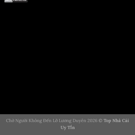
Chờ Người Không Đến Lỡ Lương Duyên 2026 ©
Top Nhà Cái
Uy TÍn