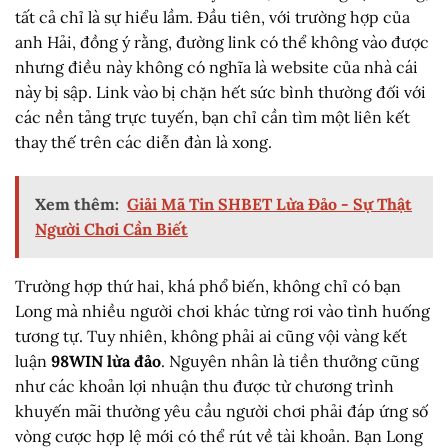
tất cả chỉ là sự hiểu lầm. Đầu tiên, với trường hợp của
anh Hải, đồng ý rằng, đường link có thể không vào được
nhưng điều này không có nghĩa là website của nhà cái
này bị sập. Link vào bị chặn hết sức bình thường đối với
các nền tảng trực tuyến, bạn chỉ cần tìm một liên kết
thay thế trên các diễn đàn là xong.
Xem thêm:
Giải Mã Tin SHBET Lừa Đảo - Sự Thật
Người Chơi Cần Biết
Trường hợp thứ hai, khá phổ biến, không chỉ có bạn
Long mà nhiều người chơi khác từng rơi vào tình huống
tương tự. Tuy nhiên, không phải ai cũng vội vàng kết
luận
98WIN lừa đảo
. Nguyên nhân là tiền thưởng cũng
như các khoản lợi nhuận thu được từ chương trình
khuyến mãi thường yêu cầu người chơi phải đáp ứng số
vòng cược hợp lệ mới có thể rút về tài khoản. Bạn Long