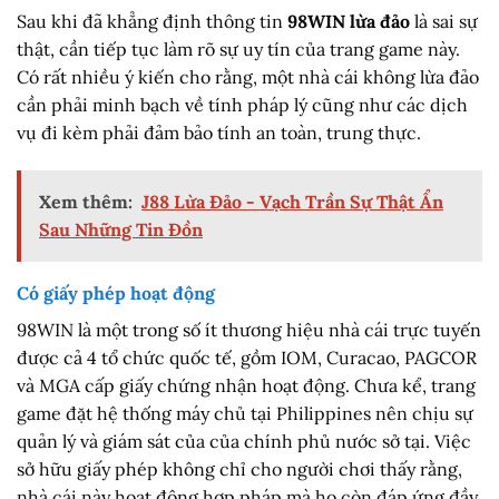
Sau khi đã khẳng định thông tin
98WIN lừa đảo
là sai sự
thật, cần tiếp tục làm rõ sự uy tín của trang game này.
Có rất nhiều ý kiến cho rằng, một nhà cái không lừa đảo
cần phải minh bạch về tính pháp lý cũng như các dịch
vụ đi kèm phải đảm bảo tính an toàn, trung thực.
Xem thêm:
J88 Lừa Đảo - Vạch Trần Sự Thật Ẩn
Sau Những Tin Đồn
Có giấy phép hoạt động
98WIN là một trong số ít thương hiệu nhà cái trực tuyến
được cả 4 tổ chức quốc tế, gồm IOM, Curacao, PAGCOR
và MGA cấp giấy chứng nhận hoạt động. Chưa kể, trang
game đặt hệ thống máy chủ tại Philippines nên chịu sự
quản lý và giám sát của của chính phủ nước sở tại. Việc
sở hữu giấy phép không chỉ cho người chơi thấy rằng,
nhà cái này hoạt động hợp pháp mà họ còn đáp ứng đầy