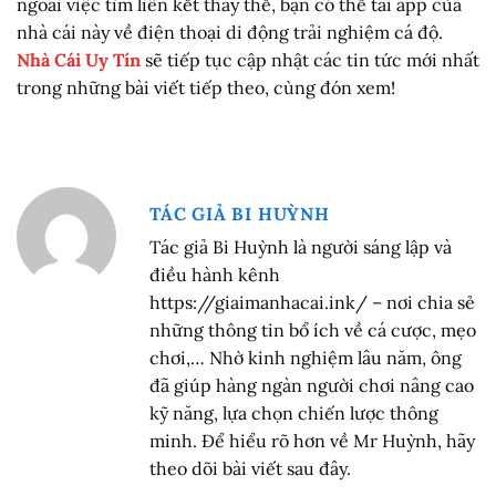
ngoài việc tìm liên kết thay thế, bạn có thể tải app của
nhà cái này về điện thoại di động trải nghiệm cá độ.
Nhà Cái Uy Tín
sẽ tiếp tục cập nhật các tin tức mới nhất
trong những bài viết tiếp theo, cùng đón xem!
TÁC GIẢ BI HUỲNH
Tác giả Bi Huỳnh là người sáng lập và
điều hành kênh
https://giaimanhacai.ink/ – nơi chia sẻ
những thông tin bổ ích về cá cược, mẹo
chơi,… Nhờ kinh nghiệm lâu năm, ông
đã giúp hàng ngàn người chơi nâng cao
kỹ năng, lựa chọn chiến lược thông
minh. Để hiểu rõ hơn về Mr Huỳnh, hãy
theo dõi bài viết sau đây.