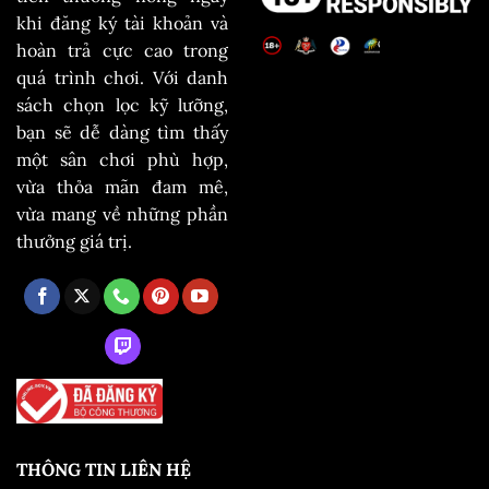
khi đăng ký tài khoản và
hoàn trả cực cao trong
quá trình chơi. Với danh
sách chọn lọc kỹ lưỡng,
bạn sẽ dễ dàng tìm thấy
một sân chơi phù hợp,
vừa thỏa mãn đam mê,
vừa mang về những phần
thưởng giá trị.
THÔNG TIN LIÊN HỆ