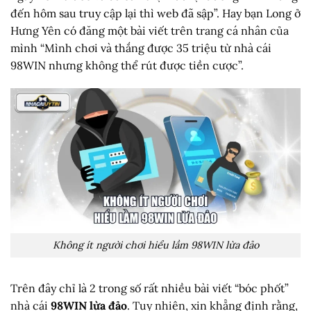
đến hôm sau truy cập lại thì web đã sập”. Hay bạn Long ở
Hưng Yên có đăng một bài viết trên trang cá nhân của
mình “Mình chơi và thắng được 35 triệu từ nhà cái
98WIN nhưng không thể rút được tiền cược”.
Không ít người chơi hiểu lầm 98WIN lừa đảo
Trên đây chỉ là 2 trong số rất nhiều bài viết “bóc phốt”
nhà cái
98WIN lừa đảo
. Tuy nhiên, xin khẳng định rằng,