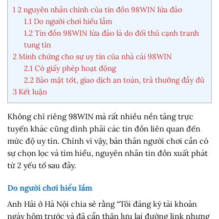
1
2 nguyên nhân chính của tin đồn 98WIN lừa đảo
1.1
Do người chơi hiểu lầm
1.2
Tin đồn 98WIN lừa đảo là do đối thủ cạnh tranh
tung tin
2
Minh chứng cho sự uy tín của nhà cái 98WIN
2.1
Có giấy phép hoạt động
2.2
Bảo mật tốt, giao dịch an toàn, trả thưởng đầy đủ
3
Kết luận
Không chỉ riêng 98WIN mà rất nhiều nền tảng trực
tuyến khác cũng dính phải các tin đồn liên quan đến
mức độ uy tín. Chính vì vậy, bản thân người chơi cần có
sự chọn lọc và tìm hiểu, nguyên nhân tin đồn xuất phát
từ 2 yếu tố sau đây.
Do người chơi hiểu lầm
Anh Hải ở Hà Nội chia sẻ rằng “Tôi đăng ký tài khoản
ngày hôm trước và đã cẩn thận lưu lại đường link nhưng