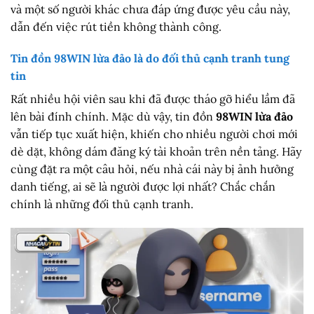
và một số người khác chưa đáp ứng được yêu cầu này,
dẫn đến việc rút tiền không thành công.
Tin đồn 98WIN lừa đảo là do đối thủ cạnh tranh tung
tin
Rất nhiều hội viên sau khi đã được tháo gỡ hiểu lầm đã
lên bài đính chính. Mặc dù vậy, tin đồn
98WIN lừa đảo
vẫn tiếp tục xuất hiện, khiến cho nhiều người chơi mới
dè dặt, không dám đăng ký tài khoản trên nền tảng. Hãy
cùng đặt ra một câu hỏi, nếu nhà cái này bị ảnh hưởng
danh tiếng, ai sẽ là người được lợi nhất? Chắc chắn
chính là những đối thủ cạnh tranh.